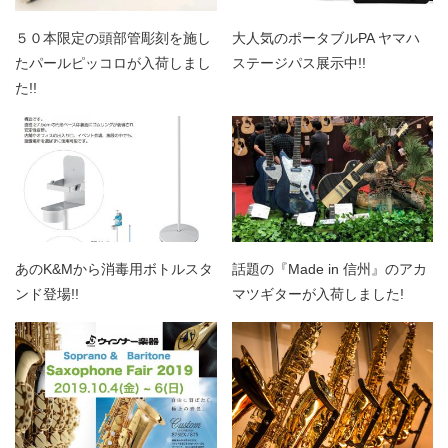
５０本限定の頭部管彫刻を施し
大人気のポータブルPA ヤマハ
たパールピッコロが入荷しまし
ステージパス展示中!!
た!!
あのK&Mから消毒用ボトルスタ
話題の『Made in 信州』のアカ
ンド登場!!
マツギターが入荷しました!